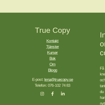
True Copy
I
Kontakt
Tjänster
c
Kurser
Bok
Om
Få
Blogg
kn
E-post:
lena@truecopy.se
oc
Telefon: 076-102 74 83
tan
du
har
nyt