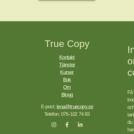
True Copy
I
Kontakt
Tjänster
c
Kurser
Bok
Om
Få
Blogg
kn
E-post:
lena@truecopy.se
oc
Telefon: 076-102 74 83
tan
du
har