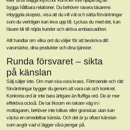
eller ta till säljiga klyschor kommer inte hjälpa dig att
bygga hållbara relationer. Du behöver rasera läsarens
inbyggda skepsis, visa att du vill väl och sätta förväntningar
som du verkligen kan leva upp till. Lyckas du med det, kan
läsare bli till nöjda kunder och aktiva ambassadörer.
Allt handlar om vilka ord du väljer för att beskriva ditt
varumärke, dina produkter och dina tjänster.
Runda försvaret – sikta
på känslan
Sälj säljer inte. Om man ska vara krass. Förtroende och rätt
förväntningar bygger du genom att vara rak och konkret.
Konkreta ord är inte bara ärligare än fluffiga ord. De är mer
effektiva också. De tar liksom en rakare väg in i
mottagaren, behöver inte tolkas eller granskas utan kan
väcka en omedelbar känsla. Och det är ju oftast känslan
som avgör vad vi lägger våra pengar på.