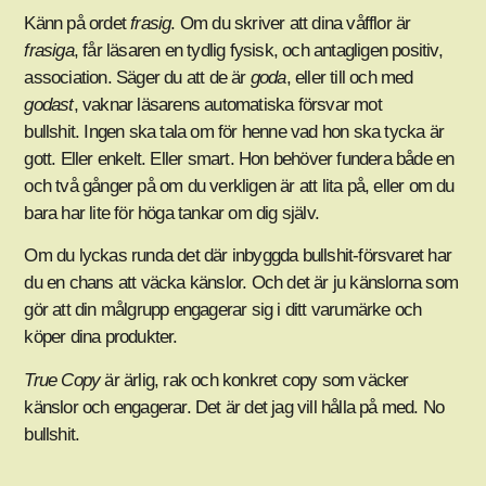
Känn på ordet
frasig
. Om du skriver att dina våfflor är
frasiga
, får läsaren en tydlig fysisk, och antagligen positiv,
association. Säger du att de är
goda
, eller till och med
godast
, vaknar läsarens automatiska försvar mot
bullshit. Ingen ska tala om för henne vad hon ska tycka är
gott. Eller enkelt. Eller smart. Hon behöver fundera både en
och två gånger på om du verkligen är att lita på, eller om du
bara har lite för höga tankar om dig själv.
Om du lyckas runda det där inbyggda bullshit-försvaret har
du en chans att väcka känslor. Och det är ju känslorna som
gör att din målgrupp engagerar sig i ditt varumärke och
köper dina produkter.
True Copy
är ärlig, rak och konkret copy som väcker
känslor och engagerar. Det är det jag vill hålla på med. No
bullshit.