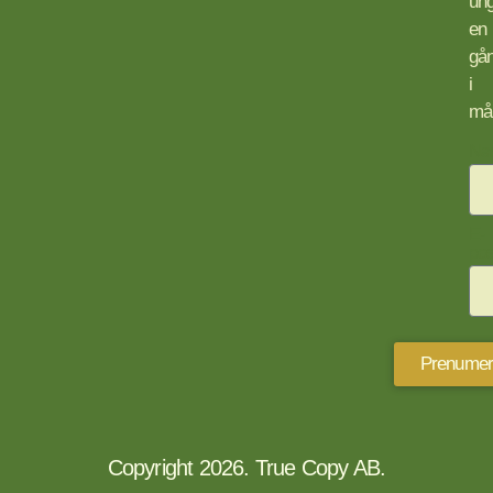
ung
en
gå
i
må
Na
E-
pos
Prenumer
Copyright 2026. True Copy AB.