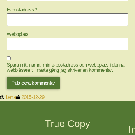
E-postadress
*
Webbplats
Spara mitt namn, min e-postadress och webbplats i denna
webbläsare till nästa gång jag skriver en kommentar.
Lena
2015-12-29
True Copy
I